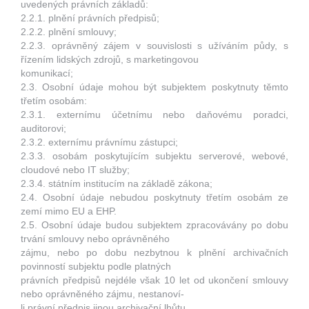
uvedených právních základů:
2.2.1. plnění právních předpisů;
2.2.2. plnění smlouvy;
2.2.3. oprávněný zájem v souvislosti s užíváním půdy, s
řízením lidských zdrojů, s marketingovou
komunikací;
2.3. Osobní údaje mohou být subjektem poskytnuty těmto
třetím osobám:
2.3.1. externímu účetnímu nebo daňovému poradci,
auditorovi;
2.3.2. externímu právnímu zástupci;
2.3.3. osobám poskytujícím subjektu serverové, webové,
cloudové nebo IT služby;
2.3.4. státním institucím na základě zákona;
2.4. Osobní údaje nebudou poskytnuty třetím osobám ze
zemí mimo EU a EHP.
2.5. Osobní údaje budou subjektem zpracovávány po dobu
trvání smlouvy nebo oprávněného
zájmu, nebo po dobu nezbytnou k plnění archivačních
povinností subjektu podle platných
právních předpisů nejdéle však 10 let od ukončení smlouvy
nebo oprávněného zájmu, nestanoví-
li právní předpis jinou archivační lhůtu.