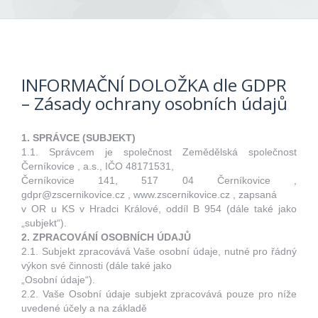
INFORMAČNÍ DOLOŽKA dle GDPR
– Zásady ochrany osobních údajů
1. SPRÁVCE (SUBJEKT)
1.1. Správcem je společnost Zemědělská společnost
Černíkovice , a.s., IČO 48171531,
Černíkovice 141, 517 04 Černíkovice ,
gdpr@zscernikovice.cz , www.zscernikovice.cz , zapsaná
v OR u KS v Hradci Králové, oddíl B 954 (dále také jako
„subjekt“).
2. ZPRACOVÁNÍ OSOBNÍCH ÚDAJŮ
2.1. Subjekt zpracovává Vaše osobní údaje, nutné pro řádný
výkon své činnosti (dále také jako
„Osobní údaje“).
2.2. Vaše Osobní údaje subjekt zpracovává pouze pro níže
uvedené účely a na základě