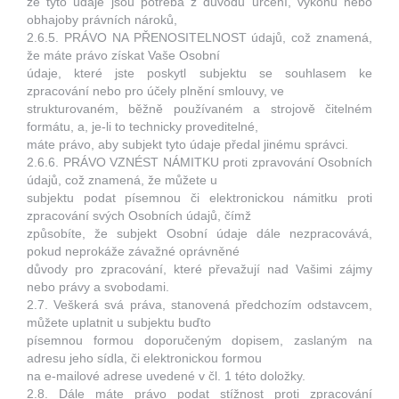
že tyto údaje jsou potřeba z důvodu určení, výkonu nebo
obhajoby právních nároků,
2.6.5. PRÁVO NA PŘENOSITELNOST údajů, což znamená,
že máte právo získat Vaše Osobní
údaje, které jste poskytl subjektu se souhlasem ke
zpracování nebo pro účely plnění smlouvy, ve
strukturovaném, běžně používaném a strojově čitelném
formátu, a, je-li to technicky proveditelné,
máte právo, aby subjekt tyto údaje předal jinému správci.
2.6.6. PRÁVO VZNÉST NÁMITKU proti zpravování Osobních
údajů, což znamená, že můžete u
subjektu podat písemnou či elektronickou námitku proti
zpracování svých Osobních údajů, čímž
způsobíte, že subjekt Osobní údaje dále nezpracovává,
pokud neprokáže závažné oprávněné
důvody pro zpracování, které převažují nad Vašimi zájmy
nebo právy a svobodami.
2.7. Veškerá svá práva, stanovená předchozím odstavcem,
můžete uplatnit u subjektu buďto
písemnou formou doporučeným dopisem, zaslaným na
adresu jeho sídla, či elektronickou formou
na e-mailové adrese uvedené v čl. 1 této doložky.
2.8. Dále máte právo podat stížnost proti zpracování