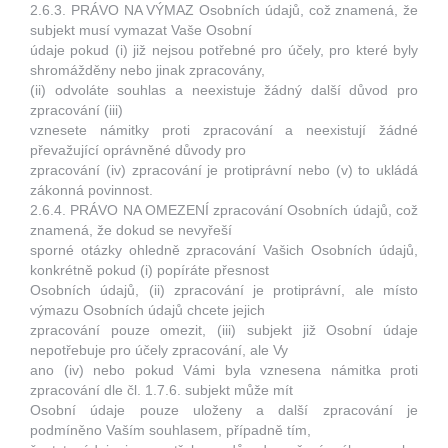
2.6.3. PRÁVO NA VÝMAZ Osobních údajů, což znamená, že
subjekt musí vymazat Vaše Osobní
údaje pokud (i) již nejsou potřebné pro účely, pro které byly
shromážděny nebo jinak zpracovány,
(ii) odvoláte souhlas a neexistuje žádný další důvod pro
zpracování (iii)
vznesete námitky proti zpracování a neexistují žádné
převažující oprávněné důvody pro
zpracování (iv) zpracování je protiprávní nebo (v) to ukládá
zákonná povinnost.
2.6.4. PRÁVO NA OMEZENÍ zpracování Osobních údajů, což
znamená, že dokud se nevyřeší
sporné otázky ohledně zpracování Vašich Osobních údajů,
konkrétně pokud (i) popíráte přesnost
Osobních údajů, (ii) zpracování je protiprávní, ale místo
výmazu Osobních údajů chcete jejich
zpracování pouze omezit, (iii) subjekt již Osobní údaje
nepotřebuje pro účely zpracování, ale Vy
ano (iv) nebo pokud Vámi byla vznesena námitka proti
zpracování dle čl. 1.7.6. subjekt může mít
Osobní údaje pouze uloženy a další zpracování je
podmíněno Vaším souhlasem, případně tím,