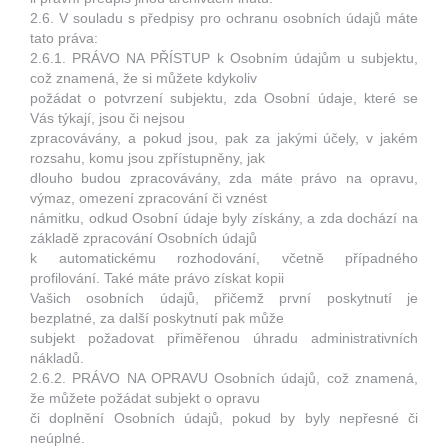
2.6. V souladu s předpisy pro ochranu osobních údajů máte
tato práva:
2.6.1. PRÁVO NA PŘÍSTUP k Osobním údajům u subjektu,
což znamená, že si můžete kdykoliv
požádat o potvrzení subjektu, zda Osobní údaje, které se
Vás týkají, jsou či nejsou
zpracovávány, a pokud jsou, pak za jakými účely, v jakém
rozsahu, komu jsou zpřístupněny, jak
dlouho budou zpracovávány, zda máte právo na opravu,
výmaz, omezení zpracování či vznést
námitku, odkud Osobní údaje byly získány, a zda dochází na
základě zpracování Osobních údajů
k automatickému rozhodování, včetně případného
profilování. Také máte právo získat kopii
Vašich osobních údajů, přičemž první poskytnutí je
bezplatné, za další poskytnutí pak může
subjekt požadovat přiměřenou úhradu administrativních
nákladů.
2.6.2. PRÁVO NA OPRAVU Osobních údajů, což znamená,
že můžete požádat subjekt o opravu
či doplnění Osobních údajů, pokud by byly nepřesné či
neúplné.