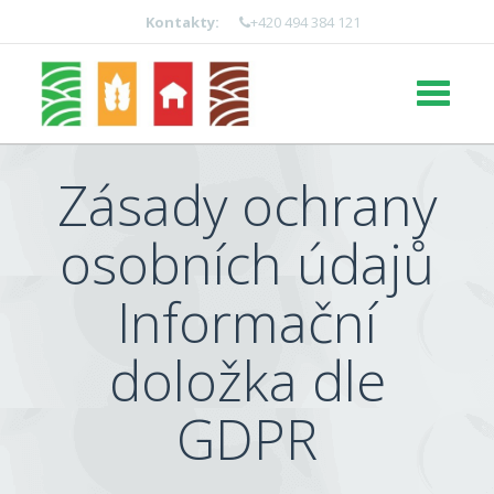
Kontakty:
+420 494 384 121
Toggle
navigati
Zásady ochrany
osobních údajů
Informační
doložka dle
GDPR